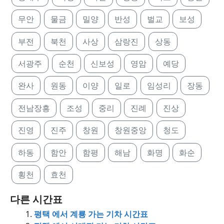
무안
물금
밀양
반성
벌교
보성
부전
북천
사상
삼랑진
상동
서광주
순천
신보성
영암
예당
완사
원동
이양
일로
임성리
장동
전남장흥
조성
중리
진례
진상
진영
진주
창원
창원중앙
청도
하동
함안
함평
해남
화명
화순
횡천
효천
다른 시간표
평택 에서 계룡 가는 기차 시간표