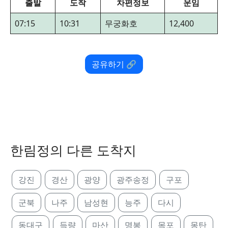
출발
도착
차편정보
운임
07:15
10:31
무궁화호
12,400
공유하기 🔗
한림정의 다른 도착지
강진
경산
광양
광주송정
구포
군북
나주
남성현
능주
다시
동대구
득량
마산
명봉
목포
몽탄