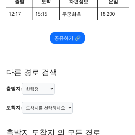
출발
도착
차편정보
운임
12:17
15:15
무궁화호
18,200
공유하기 🔗
다른 경로 검색
출발지:
도착지:
출발지 도착지 의 모든 경로