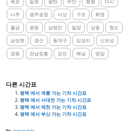
목포
일로
몽탄
무안
함평
다시
나주
광주송정
사상
구포
화명
물금
원동
삼랑진
밀양
상동
청도
남성현
경산
동대구
임성리
신보성
장동
전남장흥
강진
해남
영암
다른 시간표
평택 에서 계룡 가는 기차 시간표
평택 에서 서대전 가는 기차 시간표
평택 에서 제천 가는 기차 시간표
평택 에서 부산 가는 기차 시간표
Categories
timetable