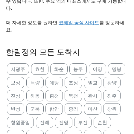
수 있습니다. 또한, 주요 역의 매표소에서도 구매 가능합니
다.
더 자세한 정보를 원하면
코레일 공식 사이트
를 방문하세
요.
한림정의 모든 도착지
서광주
효천
화순
능주
이양
명봉
보성
득량
예당
조성
벌교
광양
진상
하동
횡천
북천
완사
진주
반성
군북
함안
중리
마산
창원
창원중앙
진례
진영
부전
순천