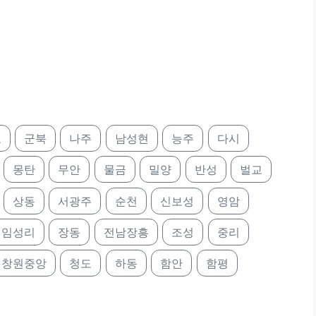
포
군북
나주
남성현
능주
다시
몽탄
무안
물금
밀양
반성
벌교
상동
서광주
순천
신보성
영암
임성리
장동
전남장흥
조성
중리
창원중앙
청도
하동
함안
함평