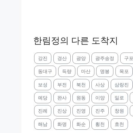
한림정의 다른 도착지
강진
경산
광양
광주송정
구
동대구
득량
마산
명봉
목포
보성
부전
북천
사상
삼랑진
예당
완사
원동
이양
일로
진례
진상
진영
진주
창원
해남
화명
화순
횡천
효천