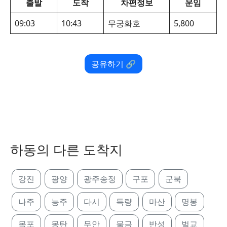
출발
도착
차편정보
운임
09:03
10:43
무궁화호
5,800
공유하기 🔗
하동의 다른 도착지
강진
광양
광주송정
구포
군북
나주
능주
다시
득량
마산
명봉
목포
몽탄
무안
물금
반성
벌교