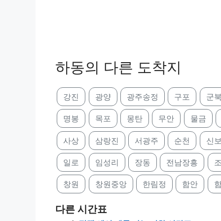
하동의 다른 도착지
강진
광양
광주송정
구포
군
명봉
목포
몽탄
무안
물금
사상
삼랑진
서광주
순천
신
일로
임성리
장동
전남장흥
창원
창원중앙
한림정
함안
다른 시간표