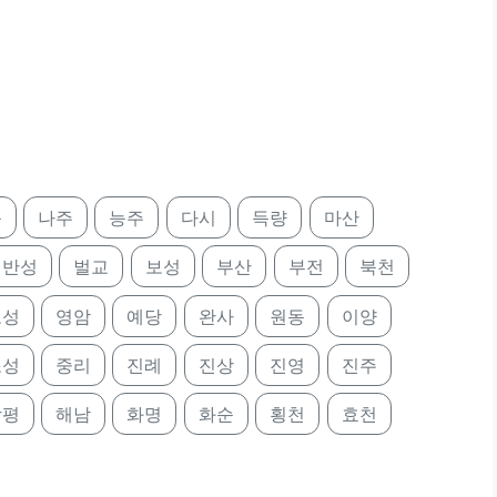
북
나주
능주
다시
득량
마산
반성
벌교
보성
부산
부전
북천
보성
영암
예당
완사
원동
이양
조성
중리
진례
진상
진영
진주
함평
해남
화명
화순
횡천
효천