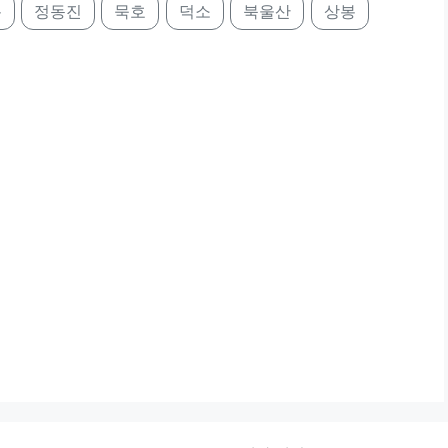
릉
정동진
묵호
덕소
북울산
상봉