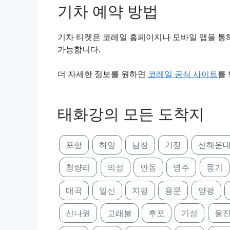
기차 예약 방법
기차 티켓은 코레일 홈페이지나 모바일 앱을 통해
가능합니다.
더 자세한 정보를 원하면
코레일 공식 사이트
를
태화강의 모든 도착지
포항
하양
남창
기장
신해운
청량리
의성
안동
영주
풍기
매곡
일신
지평
용문
양평
신나원
고래불
후포
기성
울