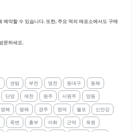
 예약할 수 있습니다. 또한, 주요 역의 매표소에서도 구매
 방문하세요.
대
센텀
부전
영천
동대구
동해
단양
제천
원주
서원주
양동
영해
평해
경주
영덕
월포
신안강
진
죽변
흥부
아화
근덕
옥원