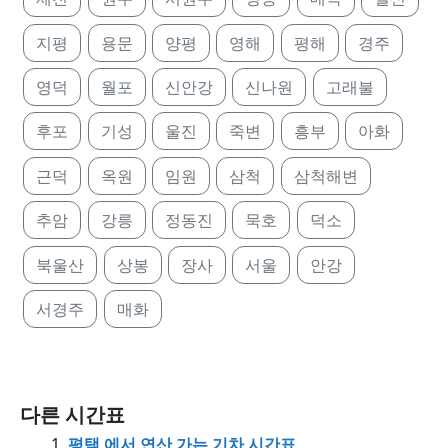
지평
용문
양평
영해
평해
경주
영덕
월포
신안강
신나원
고래불
후포
기성
울진
죽변
흥부
아화
근덕
옥원
임원
삼척
삼척해변
추암
강릉
정동진
묵호
덕소
북울산
상봉
장사
서울
안강
서경주
매화
다른 시간표
평택 에서 연산 가는 기차 시간표