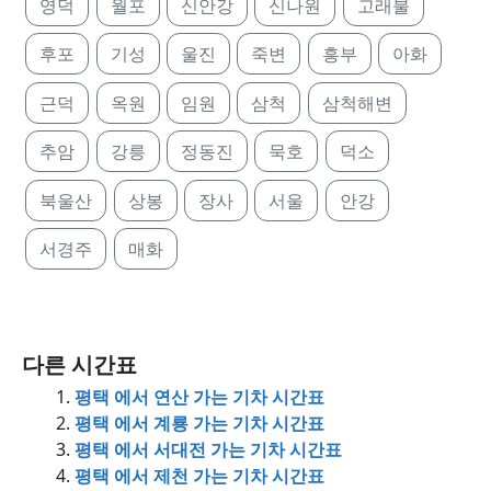
영덕
월포
신안강
신나원
고래불
후포
기성
울진
죽변
흥부
아화
근덕
옥원
임원
삼척
삼척해변
추암
강릉
정동진
묵호
덕소
북울산
상봉
장사
서울
안강
서경주
매화
다른 시간표
평택 에서 연산 가는 기차 시간표
평택 에서 계룡 가는 기차 시간표
평택 에서 서대전 가는 기차 시간표
평택 에서 제천 가는 기차 시간표