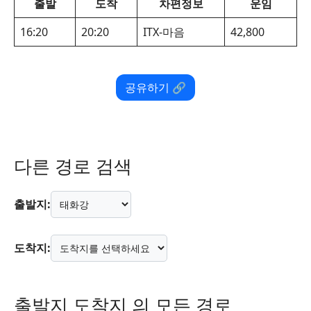
출발
도착
차편정보
운임
16:20
20:20
ITX-마음
42,800
공유하기 🔗
다른 경로 검색
출발지:
도착지:
출발지 도착지 의 모든 경로