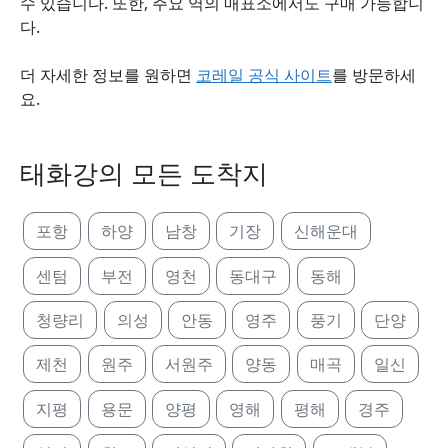
수 있습니다. 또한, 주요 역의 매표소에서도 구매 가능합니
다.
더 자세한 정보를 원하면
코레일 공식 사이트
를 방문하세
요.
태화강의 모든 도착지
포항
하양
남창
기장
신해운대
센텀
부전
영천
동대구
동해
청량리
의성
안동
영주
풍기
단양
제천
원주
서원주
양동
매곡
일신
지평
용문
양평
영해
평해
경주