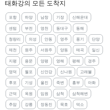
태화강의 모든 도착지
포항
하양
남창
기장
신해운대
센텀
부전
영천
동대구
동해
청량리
의성
안동
영주
풍기
단양
제천
원주
서원주
양동
매곡
일신
지평
용문
양평
영해
평해
경주
영덕
월포
신안강
신나원
고래불
후포
기성
울진
죽변
흥부
아화
근덕
옥원
임원
삼척
삼척해변
추암
강릉
정동진
묵호
덕소