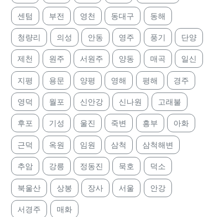
센텀
부전
영천
동대구
동해
청량리
의성
안동
영주
풍기
단양
제천
원주
서원주
양동
매곡
일신
지평
용문
양평
영해
평해
경주
영덕
월포
신안강
신나원
고래불
후포
기성
울진
죽변
흥부
아화
근덕
옥원
임원
삼척
삼척해변
추암
강릉
정동진
묵호
덕소
북울산
상봉
장사
서울
안강
서경주
매화