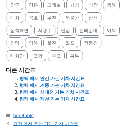
강구
강릉
고래불
기성
기장
동해
매화
묵호
부전
북울산
삼척
삼척해변
서경주
센텀
신해운대
아화
영덕
영해
울진
월포
정동진
태화강
포항
후포
흥부
다른 시간표
평택 에서 연산 가는 기차 시간표
평택 에서 계룡 가는 기차 시간표
평택 에서 서대전 가는 기차 시간표
평택 에서 제천 가는 기차 시간표
Categories
timetable
효천 에서 부산 가는 기차 시간표