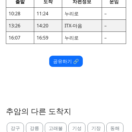
출발
도착
차편정보
운임
10:28
11:24
누리로
–
13:26
14:20
ITX-마음
–
16:07
16:59
누리로
–
공유하기 🔗
추암의 다른 도착지
강구
강릉
고래불
기성
기장
동해