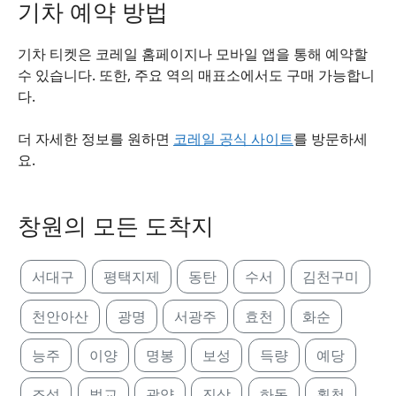
기차 예약 방법
기차 티켓은 코레일 홈페이지나 모바일 앱을 통해 예약할
수 있습니다. 또한, 주요 역의 매표소에서도 구매 가능합니
다.
더 자세한 정보를 원하면
코레일 공식 사이트
를 방문하세
요.
창원의 모든 도착지
서대구
평택지제
동탄
수서
김천구미
천안아산
광명
서광주
효천
화순
능주
이양
명봉
보성
득량
예당
조성
벌교
광양
진상
하동
횡천