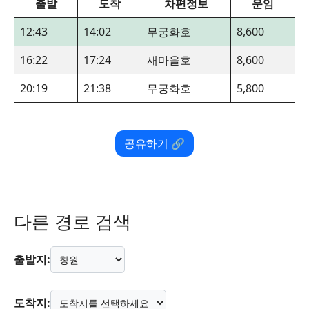
출발
도착
차편정보
운임
12:43
14:02
무궁화호
8,600
16:22
17:24
새마을호
8,600
20:19
21:38
무궁화호
5,800
공유하기 🔗
다른 경로 검색
출발지:
도착지: