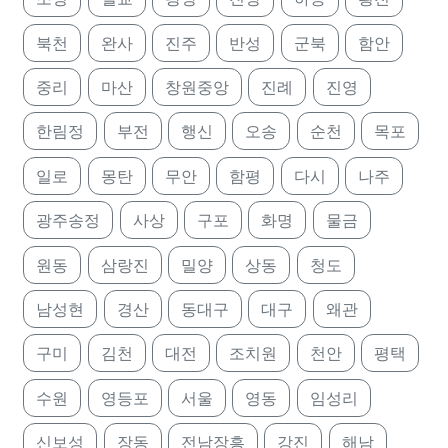
북천
완사
진주
반성
군북
함안
중리
마산
창원중앙
진례
진영
한림정
부전
행신
오송
순천
목포
일로
몽탄
무안
함평
다시
나주
광주송정
사상
구포
화명
물금
원동
삼랑진
밀양
상동
청도
남성현
경산
동대구
대구
왜관
구미
김천
대전
조치원
천안
평택
수원
영등포
서울
영동
임성리
신보성
장동
전남장흥
강진
해남