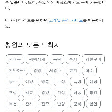
수 있습니다. 또한, 주요 역의 매표소에서도 구매 가능합니
다.
더 자세한 정보를 원하면
코레일 공식 사이트
를 방문하세
요.
창원의 모든 도착지
서대구
평택지제
동탄
수서
김천구미
천안아산
광명
서광주
효천
화순
능주
이양
명봉
보성
득량
예당
조성
벌교
광양
진상
하동
횡천
북천
완사
진주
반성
군북
함안