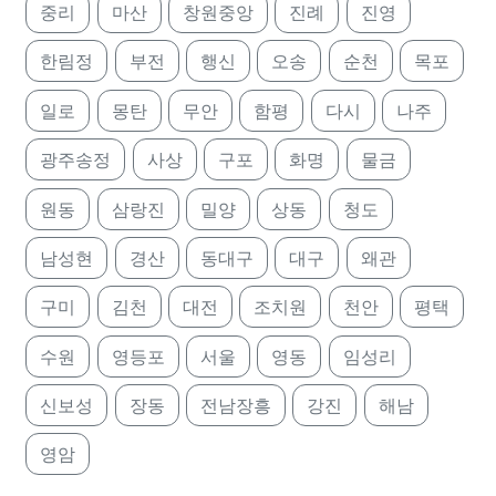
중리
마산
창원중앙
진례
진영
한림정
부전
행신
오송
순천
목포
일로
몽탄
무안
함평
다시
나주
광주송정
사상
구포
화명
물금
원동
삼랑진
밀양
상동
청도
남성현
경산
동대구
대구
왜관
구미
김천
대전
조치원
천안
평택
수원
영등포
서울
영동
임성리
신보성
장동
전남장흥
강진
해남
영암