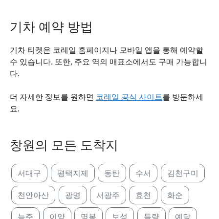
기차 예약 방법
기차 티켓은 코레일 홈페이지나 모바일 앱을 통해 예약할
수 있습니다. 또한, 주요 역의 매표소에서도 구매 가능합니
다.
더 자세한 정보를 원하면
코레일 공식 사이트
를 방문하세
요.
창원의 모든 도착지
서대구
평택지제
동탄
수서
김천구미
천안아산
광명
서광주
효천
화순
능주
이양
명봉
보성
득량
예당