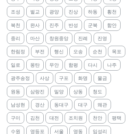
조성
벌교
광양
진상
하동
횡천
북천
완사
진주
반성
군북
함안
중리
마산
창원중앙
진례
진영
한림정
부전
행신
오송
순천
목포
일로
몽탄
무안
함평
다시
나주
광주송정
사상
구포
화명
물금
원동
삼랑진
밀양
상동
청도
남성현
경산
동대구
대구
왜관
구미
김천
대전
조치원
천안
평택
수원
영등포
서울
영동
임성리