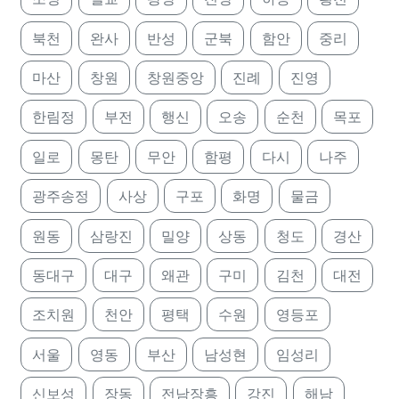
북천
완사
반성
군북
함안
중리
마산
창원
창원중앙
진례
진영
한림정
부전
행신
오송
순천
목포
일로
몽탄
무안
함평
다시
나주
광주송정
사상
구포
화명
물금
원동
삼랑진
밀양
상동
청도
경산
동대구
대구
왜관
구미
김천
대전
조치원
천안
평택
수원
영등포
서울
영동
부산
남성현
임성리
신보성
장동
전남장흥
강진
해남