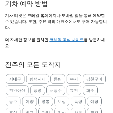
기차 예약 방법
기차 티켓은 코레일 홈페이지나 모바일 앱을 통해 예약할
수 있습니다. 또한, 주요 역의 매표소에서도 구매 가능합니
다.
더 자세한 정보를 원하면
코레일 공식 사이트
를 방문하세
요.
진주의 모든 도착지
서대구
평택지제
동탄
수서
김천구미
천안아산
광명
서광주
효천
화순
능주
이양
명봉
보성
득량
예당
조성
벌교
광양
진상
하동
횡천