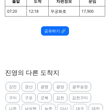
출발
도착
차편정보
운임
07:20
12:18
무궁화호
17,900
공유하기 🔗
진영의 다른 도착지
강진
경산
광명
광양
광주송정
구미
구포
군북
김천
김천구미
나주
남성현
능주
다시
대구
대전