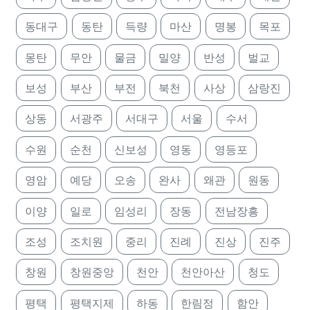
동대구
동탄
득량
마산
명봉
목포
몽탄
무안
물금
밀양
반성
벌교
보성
부산
부전
북천
사상
삼랑진
상동
서광주
서대구
서울
수서
수원
순천
신보성
영동
영등포
영암
예당
오송
완사
왜관
원동
이양
일로
임성리
장동
전남장흥
조성
조치원
중리
진례
진상
진주
창원
창원중앙
천안
천안아산
청도
평택
평택지제
하동
한림정
함안