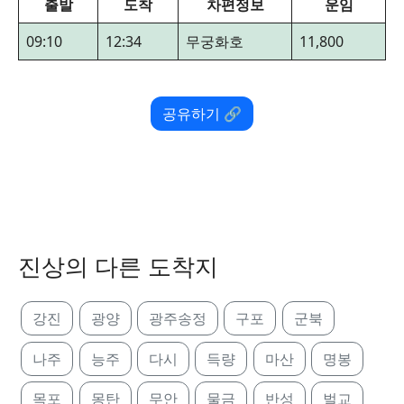
출발
도착
차편정보
운임
09:10
12:34
무궁화호
11,800
공유하기 🔗
진상의 다른 도착지
강진
광양
광주송정
구포
군북
나주
능주
다시
득량
마산
명봉
목포
몽탄
무안
물금
반성
벌교