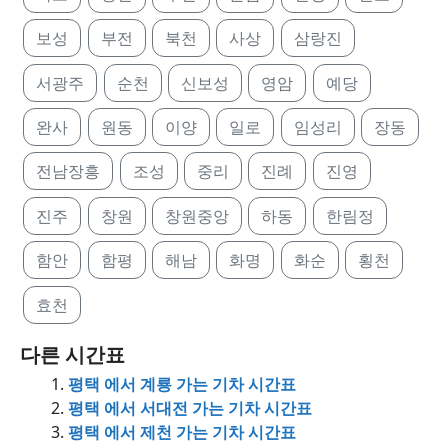
보성
부전
북천
사상
삼랑진
서광주
순천
신보성
영암
예당
완사
원동
이양
일로
임성리
장동
전남장흥
조성
중리
진례
진영
진주
창원
창원중앙
하동
한림정
함안
함평
해남
화명
화순
횡천
효천
다른 시간표
평택 에서 계룡 가는 기차 시간표
평택 에서 서대전 가는 기차 시간표
평택 에서 제천 가는 기차 시간표