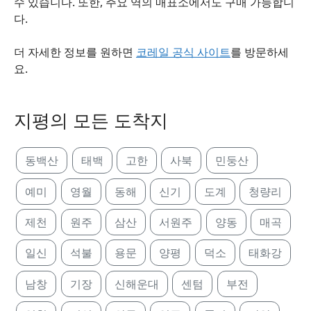
수 있습니다. 또한, 주요 역의 매표소에서도 구매 가능합니
다.
더 자세한 정보를 원하면
코레일 공식 사이트
를 방문하세
요.
지평의 모든 도착지
동백산
태백
고한
사북
민둥산
예미
영월
동해
신기
도계
청량리
제천
원주
삼산
서원주
양동
매곡
일신
석불
용문
양평
덕소
태화강
남창
기장
신해운대
센텀
부전