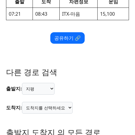
출발
도착
차편정보
운임
07:21
08:43
ITX-마음
15,100
공유하기 🔗
다른 경로 검색
출발지:
도착지:
출발지 도착지 의 모든 경로