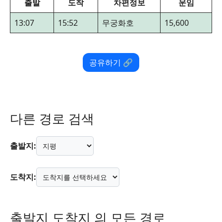
출발
도착
차편정보
운임
13:07
15:52
무궁화호
15,600
공유하기 🔗
다른 경로 검색
출발지:
도착지:
출발지 도착지 의 모든 경로