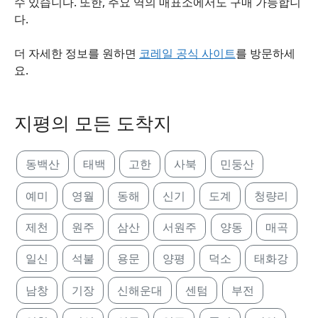
수 있습니다. 또한, 주요 역의 매표소에서도 구매 가능합니
다.
더 자세한 정보를 원하면
코레일 공식 사이트
를 방문하세
요.
지평의 모든 도착지
동백산
태백
고한
사북
민둥산
예미
영월
동해
신기
도계
청량리
제천
원주
삼산
서원주
양동
매곡
일신
석불
용문
양평
덕소
태화강
남창
기장
신해운대
센텀
부전