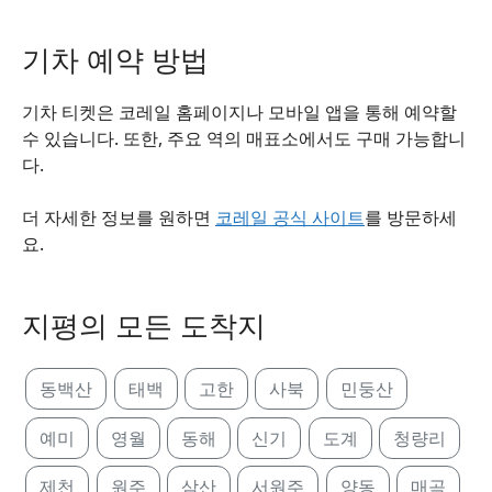
기차 예약 방법
기차 티켓은 코레일 홈페이지나 모바일 앱을 통해 예약할
수 있습니다. 또한, 주요 역의 매표소에서도 구매 가능합니
다.
더 자세한 정보를 원하면
코레일 공식 사이트
를 방문하세
요.
지평의 모든 도착지
동백산
태백
고한
사북
민둥산
예미
영월
동해
신기
도계
청량리
제천
원주
삼산
서원주
양동
매곡