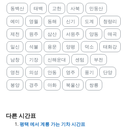
동백산
태백
고한
사북
민둥산
예미
영월
동해
신기
도계
청량리
제천
원주
삼산
서원주
양동
매곡
일신
석불
용문
양평
덕소
태화강
남창
기장
신해운대
센텀
부전
영천
의성
안동
영주
풍기
단양
봉양
경주
아화
북울산
쌍룡
다른 시간표
평택 에서 계룡 가는 기차 시간표