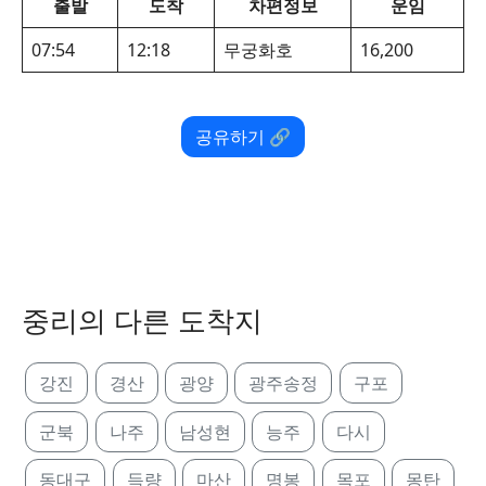
출발
도착
차편정보
운임
07:54
12:18
무궁화호
16,200
공유하기 🔗
중리의 다른 도착지
강진
경산
광양
광주송정
구포
군북
나주
남성현
능주
다시
동대구
득량
마산
명봉
목포
몽탄