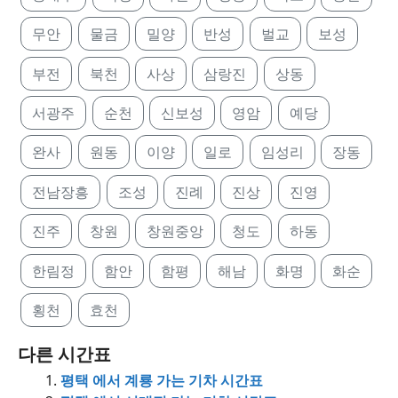
무안
물금
밀양
반성
벌교
보성
부전
북천
사상
삼랑진
상동
서광주
순천
신보성
영암
예당
완사
원동
이양
일로
임성리
장동
전남장흥
조성
진례
진상
진영
진주
창원
창원중앙
청도
하동
한림정
함안
함평
해남
화명
화순
횡천
효천
다른 시간표
평택 에서 계룡 가는 기차 시간표