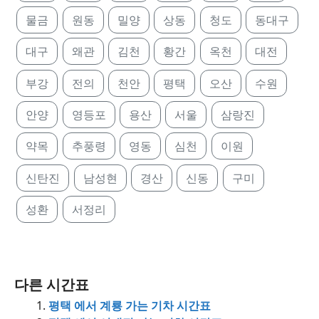
물금
원동
밀양
상동
청도
동대구
대구
왜관
김천
황간
옥천
대전
부강
전의
천안
평택
오산
수원
안양
영등포
용산
서울
삼랑진
약목
추풍령
영동
심천
이원
신탄진
남성현
경산
신동
구미
성환
서정리
다른 시간표
평택 에서 계룡 가는 기차 시간표