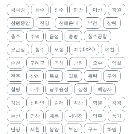
극락강
광주
진주
함안
마산
창원
창원중앙
진영
신해운대
부전
삼탄
충주
주덕
음성
증평
청주공항
오근장
청주
오송
여수EXPO
여천
순천
구례구
곡성
남원
오수
임실
전주
삼례
목포
일로
몽탄
무안
함평
나주
광주송정
장성
백양사
정읍
신태인
김제
익산
함열
강경
논산
연산
계룡
서대전
영주
풍기
단양
제천
봉양
부산
구포
화명