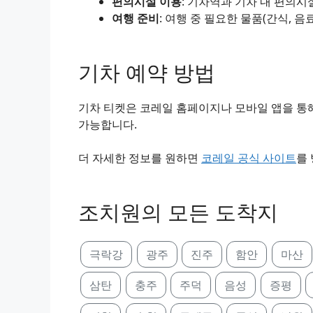
편의시설 이용
: 기차역과 기차 내 편의시
여행 준비
: 여행 중 필요한 물품(간식, 음
기차 예약 방법
기차 티켓은 코레일 홈페이지나 모바일 앱을 통해
가능합니다.
더 자세한 정보를 원하면
코레일 공식 사이트
를
조치원의 모든 도착지
극락강
광주
진주
함안
마산
삼탄
충주
주덕
음성
증평