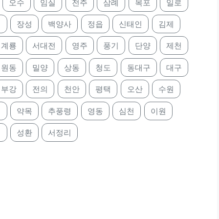
오수
임실
전주
삼례
목포
일로
정
장성
백양사
정읍
신태인
김제
계룡
서대전
영주
풍기
단양
제천
원동
밀양
상동
청도
동대구
대구
부강
전의
천안
평택
오산
수원
진
약목
추풍령
영동
심천
이원
미
성환
서정리