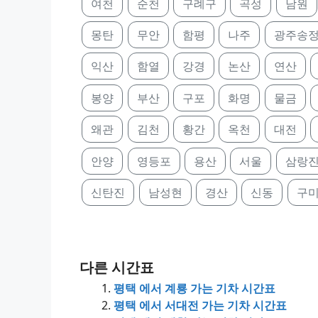
여천
순천
구례구
곡성
남원
몽탄
무안
함평
나주
광주송
익산
함열
강경
논산
연산
봉양
부산
구포
화명
물금
왜관
김천
황간
옥천
대전
안양
영등포
용산
서울
삼랑
신탄진
남성현
경산
신동
구
다른 시간표
평택 에서 계룡 가는 기차 시간표
평택 에서 서대전 가는 기차 시간표