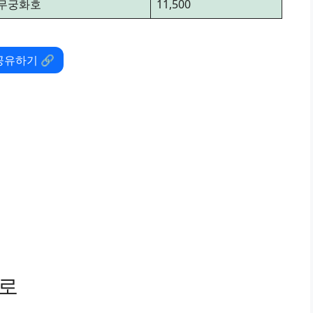
무궁화호
11,500
공유하기 🔗
경로