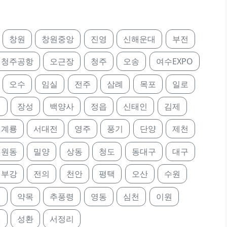
창원
창원중앙
진영
신해운대
부전
청주공항
오근장
청주
오송
여수EXPO
오수
임실
전주
삼례
목포
일로
정
장성
백양사
정읍
신태인
김제
계룡
서대전
영주
풍기
단양
제천
원동
밀양
상동
청도
동대구
대구
부강
전의
천안
평택
오산
수원
진
약목
추풍령
영동
심천
이원
미
성환
서정리