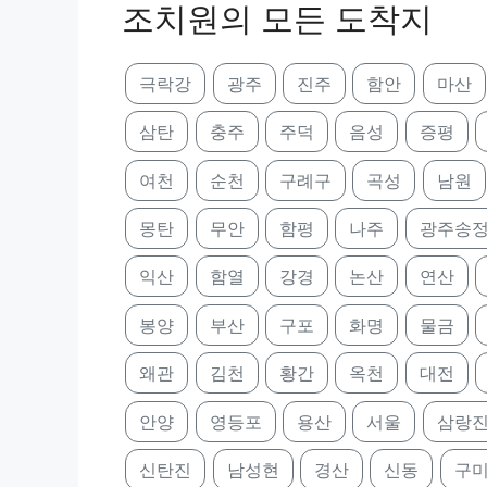
조치원의 모든 도착지
극락강
광주
진주
함안
마산
삼탄
충주
주덕
음성
증평
여천
순천
구례구
곡성
남원
몽탄
무안
함평
나주
광주송
익산
함열
강경
논산
연산
봉양
부산
구포
화명
물금
왜관
김천
황간
옥천
대전
안양
영등포
용산
서울
삼랑
신탄진
남성현
경산
신동
구