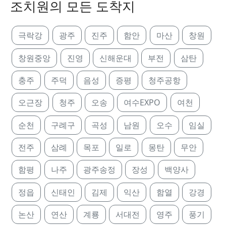
조치원의 모든 도착지
극락강
광주
진주
함안
마산
창원
창원중앙
진영
신해운대
부전
삼탄
충주
주덕
음성
증평
청주공항
오근장
청주
오송
여수EXPO
여천
순천
구례구
곡성
남원
오수
임실
전주
삼례
목포
일로
몽탄
무안
함평
나주
광주송정
장성
백양사
정읍
신태인
김제
익산
함열
강경
논산
연산
계룡
서대전
영주
풍기