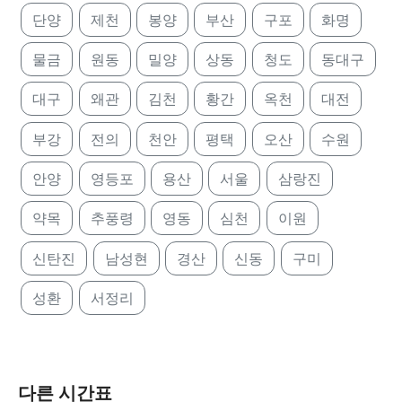
단양
제천
봉양
부산
구포
화명
물금
원동
밀양
상동
청도
동대구
대구
왜관
김천
황간
옥천
대전
부강
전의
천안
평택
오산
수원
안양
영등포
용산
서울
삼랑진
약목
추풍령
영동
심천
이원
신탄진
남성현
경산
신동
구미
성환
서정리
다른 시간표