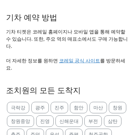
기차 예약 방법
기차 티켓은 코레일 홈페이지나 모바일 앱을 통해 예약할
수 있습니다. 또한, 주요 역의 매표소에서도 구매 가능합니
다.
더 자세한 정보를 원하면
코레일 공식 사이트
를 방문하세
요.
조치원의 모든 도착지
극락강
광주
진주
함안
마산
창원
창원중앙
진영
신해운대
부전
삼탄
충주
주덕
음성
증평
청주공항