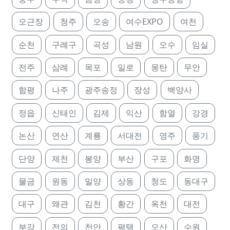
오근장
청주
오송
여수EXPO
여천
순천
구례구
곡성
남원
오수
임실
전주
삼례
목포
일로
몽탄
무안
함평
나주
광주송정
장성
백양사
정읍
신태인
김제
익산
함열
강경
논산
연산
계룡
서대전
영주
풍기
단양
제천
봉양
부산
구포
화명
물금
원동
밀양
상동
청도
동대구
대구
왜관
김천
황간
옥천
대전
부강
전의
천안
평택
오산
수원