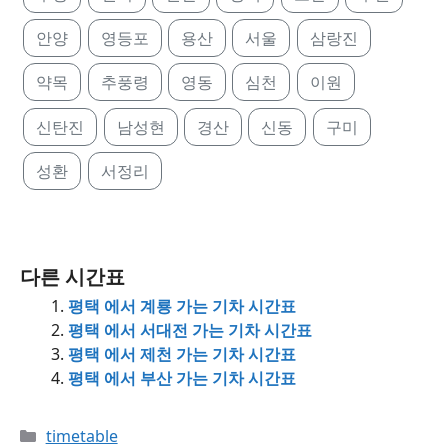
안양
영등포
용산
서울
삼랑진
약목
추풍령
영동
심천
이원
신탄진
남성현
경산
신동
구미
성환
서정리
다른 시간표
평택 에서 계룡 가는 기차 시간표
평택 에서 서대전 가는 기차 시간표
평택 에서 제천 가는 기차 시간표
평택 에서 부산 가는 기차 시간표
Categories
timetable