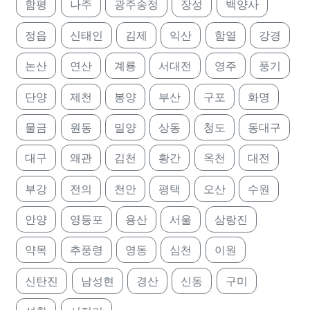
함평
나주
광주송정
장성
백양사
정읍
신태인
김제
익산
함열
강경
논산
연산
계룡
서대전
영주
풍기
단양
제천
봉양
부산
구포
화명
물금
원동
밀양
상동
청도
동대구
대구
왜관
김천
황간
옥천
대전
부강
전의
천안
평택
오산
수원
안양
영등포
용산
서울
삼랑진
약목
추풍령
영동
심천
이원
신탄진
남성현
경산
신동
구미