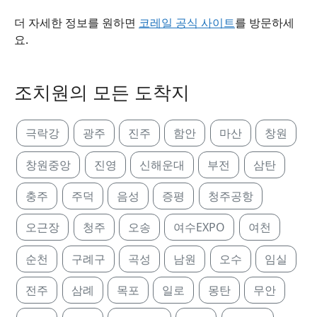
더 자세한 정보를 원하면
코레일 공식 사이트
를 방문하세
요.
조치원의 모든 도착지
극락강
광주
진주
함안
마산
창원
창원중앙
진영
신해운대
부전
삼탄
충주
주덕
음성
증평
청주공항
오근장
청주
오송
여수EXPO
여천
순천
구례구
곡성
남원
오수
임실
전주
삼례
목포
일로
몽탄
무안