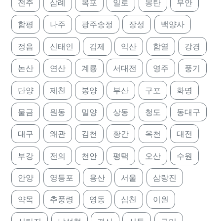
전주
삼례
목포
일로
몽탄
무안
함평
나주
광주송정
장성
백양사
정읍
신태인
김제
익산
함열
강경
논산
연산
계룡
서대전
영주
풍기
단양
제천
봉양
부산
구포
화명
물금
원동
밀양
상동
청도
동대구
대구
왜관
김천
황간
옥천
대전
부강
전의
천안
평택
오산
수원
안양
영등포
용산
서울
삼랑진
약목
추풍령
영동
심천
이원