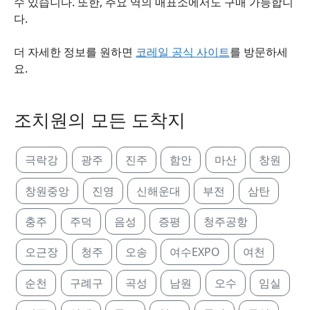
수 있습니다. 또한, 주요 역의 매표소에서도 구매 가능합니
다.
더 자세한 정보를 원하면
코레일 공식 사이트
를 방문하세
요.
조치원의 모든 도착지
극락강
광주
진주
함안
마산
창원
창원중앙
진영
신해운대
부전
삼탄
충주
주덕
음성
증평
청주공항
오근장
청주
오송
여수EXPO
여천
순천
구례구
곡성
남원
오수
임실