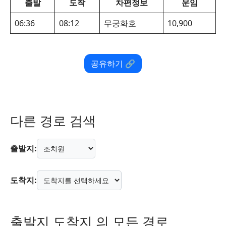
출발
도착
차편정보
운임
06:36
08:12
무궁화호
10,900
공유하기 🔗
다른 경로 검색
출발지:
도착지:
출발지 도착지 의 모든 경로