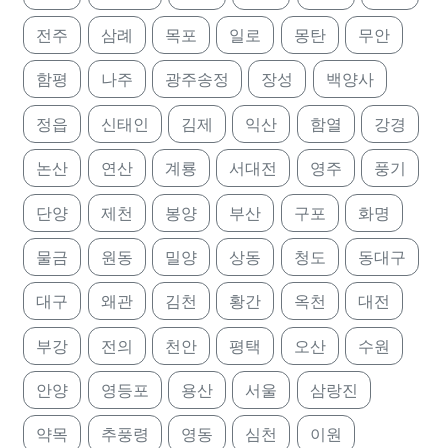
전주
삼례
목포
일로
몽탄
무안
함평
나주
광주송정
장성
백양사
정읍
신태인
김제
익산
함열
강경
논산
연산
계룡
서대전
영주
풍기
단양
제천
봉양
부산
구포
화명
물금
원동
밀양
상동
청도
동대구
대구
왜관
김천
황간
옥천
대전
부강
전의
천안
평택
오산
수원
안양
영등포
용산
서울
삼랑진
약목
추풍령
영동
심천
이원