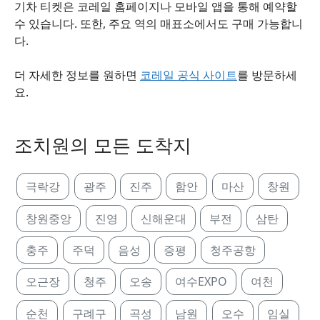
기차 티켓은 코레일 홈페이지나 모바일 앱을 통해 예약할
수 있습니다. 또한, 주요 역의 매표소에서도 구매 가능합니
다.
더 자세한 정보를 원하면
코레일 공식 사이트
를 방문하세
요.
조치원의 모든 도착지
극락강
광주
진주
함안
마산
창원
창원중앙
진영
신해운대
부전
삼탄
충주
주덕
음성
증평
청주공항
오근장
청주
오송
여수EXPO
여천
순천
구례구
곡성
남원
오수
임실