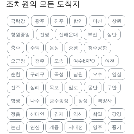
조치원의 모든 도착지
극락강
광주
진주
함안
마산
창원
창원중앙
진영
신해운대
부전
삼탄
충주
주덕
음성
증평
청주공항
오근장
청주
오송
여수EXPO
여천
순천
구례구
곡성
남원
오수
임실
전주
삼례
목포
일로
몽탄
무안
함평
나주
광주송정
장성
백양사
정읍
신태인
김제
익산
함열
강경
논산
연산
계룡
서대전
영주
풍기