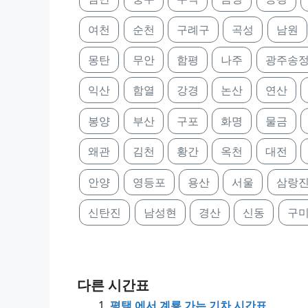
여천
순천
구례구
곡성
남원
몽탄
무안
함평
나주
광주송
익산
함열
강경
논산
연산
봉양
부산
구포
화명
물금
왜관
김천
황간
옥천
대전
안양
영등포
용산
서울
삼랑
신탄진
남성현
경산
신동
구
다른 시간표
평택 에서 계룡 가는 기차 시간표