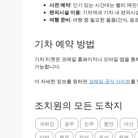
사전 예약
: 인기 있는 시간대는 빨리 매
편의시설 이용
: 기차역과 기차 내 편의시
여행 준비
: 여행 중 필요한 물품(간식, 음
기차 예약 방법
기차 티켓은 코레일 홈페이지나 모바일 앱을 통해
가능합니다.
더 자세한 정보를 원하면
코레일 공식 사이트
를
조치원의 모든 도착지
극락강
광주
진주
함안
마산
삼탄
충주
주덕
음성
증평