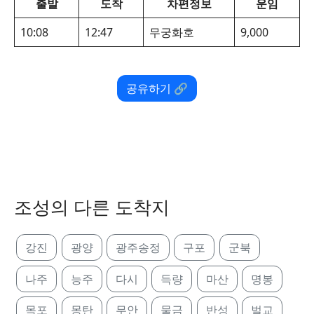
출발
도착
차편정보
운임
10:08
12:47
무궁화호
9,000
공유하기 🔗
조성의 다른 도착지
강진
광양
광주송정
구포
군북
나주
능주
다시
득량
마산
명봉
목포
몽탄
무안
물금
반성
벌교