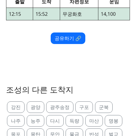
출발
도착
차편정보
운임
12:15
15:52
무궁화호
14,100
공유하기 🔗
조성의 다른 도착지
강진
광양
광주송정
구포
군북
나주
능주
다시
득량
마산
명봉
목포
몽탄
무안
물금
반성
벌교