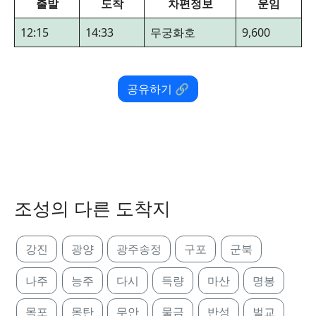
출발
도착
차편정보
운임
12:15
14:33
무궁화호
9,600
공유하기 🔗
조성의 다른 도착지
강진
광양
광주송정
구포
군북
나주
능주
다시
득량
마산
명봉
목포
몽탄
무안
물금
반성
벌교