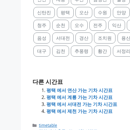
신탄진
평택
오산
수원
안양
청주
순천
오수
전주
익산
음성
서대전
경산
조치원
용
대구
김천
추풍령
황간
서정
다른 시간표
평택 에서 연산 가는 기차 시간표
평택 에서 계룡 가는 기차 시간표
평택 에서 서대전 가는 기차 시간표
평택 에서 제천 가는 기차 시간표
Categories
timetable