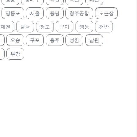
영등포
서울
증평
청주공항
오근장
제천
물금
청도
구미
영동
천안
산
오송
구포
충주
성환
남원
리
부강