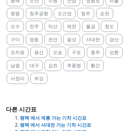
평택
오산
수원
안양
영등포
서울
증평
청주공항
오근장
청주
순천
오수
전주
익산
제천
물금
청도
구미
영동
천안
음성
서대전
경산
조치원
용산
오송
구포
충주
성환
남원
대구
김천
추풍령
황간
서정리
부강
다른 시간표
평택 에서 계룡 가는 기차 시간표
평택 에서 서대전 가는 기차 시간표