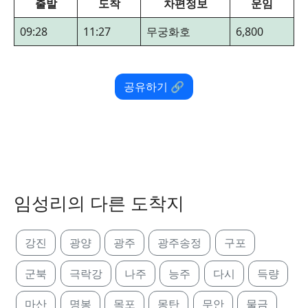
출발
도착
차편정보
운임
09:28
11:27
무궁화호
6,800
공유하기 🔗
임성리의 다른 도착지
강진
광양
광주
광주송정
구포
군북
극락강
나주
능주
다시
득량
마산
명봉
목포
몽탄
무안
물금