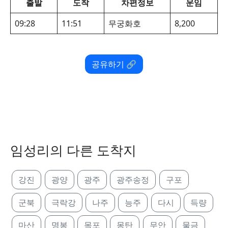
출발
도착
차편정보
운임
09:28
11:51
무궁화호
8,200
공유하기 🔗
임성리의 다른 도착지
강진
광양
광주
광주송정
구포
군북
극락강
나주
능주
다시
득량
마산
명봉
목포
몽탄
무안
물금