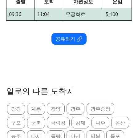
출발
도착
차편정보
운임
09:36
11:04
무궁화호
5,100
공유하기 🔗
일로의 다른 도착지
강경
계룡
광양
광주
광주송정
구포
군북
극락강
김제
나주
논산
능주
다시
득량
마산
명봉
목포