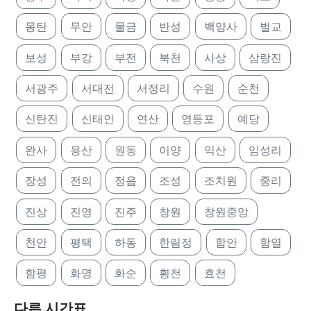
몽탄
무안
물금
반성
백양사
벌교
보성
부강
부전
북천
사상
삼랑진
서광주
서대전
서정리
수원
순천
신탄진
신태인
연산
영등포
예당
완사
용산
원동
이양
익산
임성리
장성
전의
정읍
조성
조치원
중리
진상
진영
진주
창원
창원중앙
천안
평택
하동
한림정
함안
함열
함평
화명
화순
횡천
효천
다른 시간표