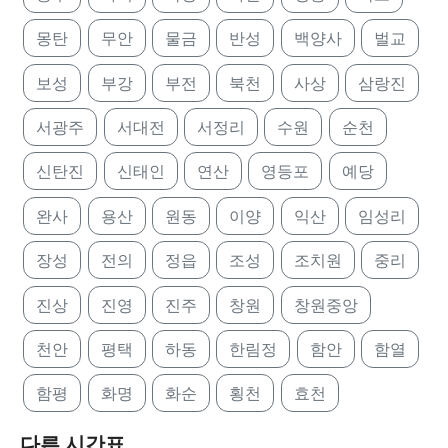
몽탄
무안
물금
반성
백양사
벌교
보성
부강
부전
북천
사상
삼랑진
서광주
서대전
서정리
수원
순천
신탄진
신태인
연산
영등포
예당
완사
용산
원동
이양
익산
임성리
장성
전의
정읍
조성
조치원
중리
진상
진영
진주
창원
창원중앙
천안
평택
하동
한림정
함안
함열
함평
화명
화순
횡천
효천
다른 시간표