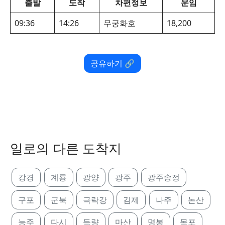
출발
도착
차편정보
운임
09:36
14:26
무궁화호
18,200
공유하기 🔗
일로의 다른 도착지
강경
계룡
광양
광주
광주송정
구포
군북
극락강
김제
나주
논산
능주
다시
득량
마산
명봉
목포