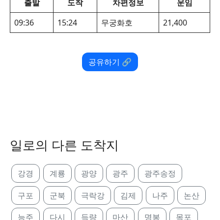
출발
도착
차편정보
운임
09:36
15:24
무궁화호
21,400
공유하기 🔗
일로의 다른 도착지
강경
계룡
광양
광주
광주송정
구포
군북
극락강
김제
나주
논산
능주
다시
득량
마산
명봉
목포