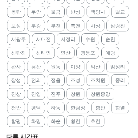
몽탄
무안
물금
반성
백양사
벌교
보성
부강
부전
북천
사상
삼랑진
서광주
서대전
서정리
수원
순천
신탄진
신태인
연산
영등포
예당
완사
용산
원동
이양
익산
임성리
장성
전의
정읍
조성
조치원
중리
진상
진영
진주
창원
창원중앙
천안
평택
하동
한림정
함안
함열
함평
화명
화순
횡천
효천
다른 시간표