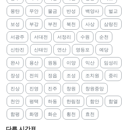
몽탄
무안
물금
반성
백양사
벌교
보성
부강
부전
북천
사상
삼랑진
서광주
서대전
서정리
수원
순천
신탄진
신태인
연산
영등포
예당
완사
용산
원동
이양
익산
임성리
장성
전의
정읍
조성
조치원
중리
진상
진영
진주
창원
창원중앙
천안
평택
하동
한림정
함안
함열
함평
화명
화순
횡천
효천
다른 시간표