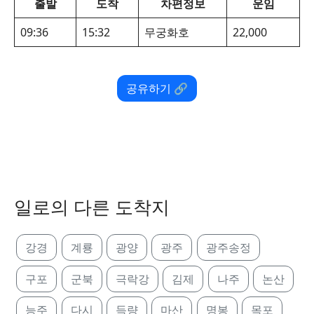
출발
도착
차편정보
운임
09:36
15:32
무궁화호
22,000
공유하기 🔗
일로의 다른 도착지
강경
계룡
광양
광주
광주송정
구포
군북
극락강
김제
나주
논산
능주
다시
득량
마산
명봉
목포