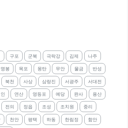
정
구포
군북
극락강
김제
나주
명봉
목포
몽탄
무안
물금
반성
북천
사상
삼랑진
서광주
서대전
태인
연산
영등포
예당
완사
용산
전의
정읍
조성
조치원
중리
앙
천안
평택
하동
한림정
함안