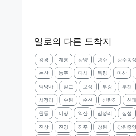
일로의 다른 도착지
강경
계룡
광양
광주
광주송
논산
능주
다시
득량
마산
백양사
벌교
보성
부강
부전
서정리
수원
순천
신탄진
신
원동
이양
익산
임성리
장성
진상
진영
진주
창원
창원중