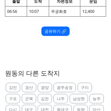
출발
도착
차편정보
운임
06:56
10:07
무궁화호
12,400
공유하기 🔗
원동의 다른 도착지
강진
경산
광양
광주송정
구미
구포
군북
김천
나주
남성현
능주
다시
대구
대전
동대구
득량
마산