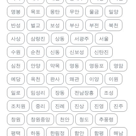
명봉
목포
몽탄
무안
물금
밀양
반성
벌교
보성
부산
부전
북천
사상
삼랑진
상동
서광주
서울
수원
순천
신동
신보성
신탄진
심천
안양
약목
영동
영등포
영암
예당
옥천
완사
왜관
이양
이원
일로
임성리
장동
전남장흥
조성
조치원
중리
진례
진상
진영
진주
창원
창원중앙
천안
청도
추풍령
평택
하동
한림정
함안
함평
해남