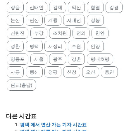
정읍
신태인
김제
익산
함열
강경
논산
연산
계룡
서대전
상봉
신탄진
부강
조치원
전의
천안
성환
평택
서정리
수원
안양
영등포
서울
광주
강촌
평내호평
사릉
행신
청평
신창
오산
웅천
판교(충남)
다른 시간표
평택 에서 연산 가는 기차 시간표