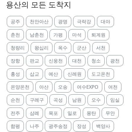
용산의 모든 도착지
공주
천안아산
광명
극락강
대야
춘천
남춘천
가평
마석
퇴계원
청량리
왕십리
옥수
군산
서천
장항
판교
신웅천
대천
청소
광천
홍성
삽교
예산
신례원
도고온천
온양온천
아산
오송
여수EXPO
여천
순천
구례구
곡성
남원
오수
임실
전주
삼례
목포
일로
몽탄
무안
함평
나주
광주송정
장성
백양사