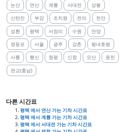
논산
연산
계룡
서대전
상봉
신탄진
부강
조치원
전의
천안
성환
평택
서정리
수원
안양
영등포
서울
광주
강촌
평내호평
사릉
행신
청평
신창
오산
웅천
판교(충남)
다른 시간표
평택 에서 연산 가는 기차 시간표
평택 에서 계룡 가는 기차 시간표
평택 에서 서대전 가는 기차 시간표
평택 에서 제천 가는 기차 시간표