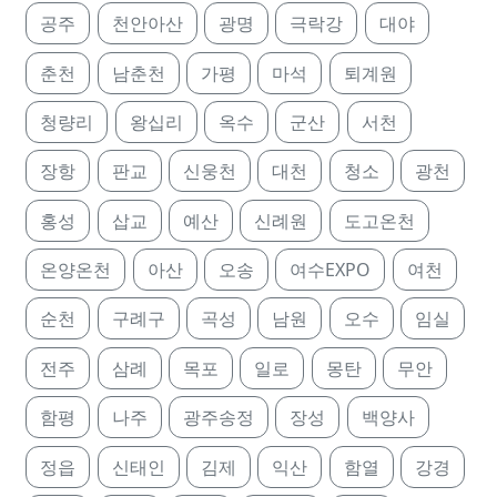
공주
천안아산
광명
극락강
대야
춘천
남춘천
가평
마석
퇴계원
청량리
왕십리
옥수
군산
서천
장항
판교
신웅천
대천
청소
광천
홍성
삽교
예산
신례원
도고온천
온양온천
아산
오송
여수EXPO
여천
순천
구례구
곡성
남원
오수
임실
전주
삼례
목포
일로
몽탄
무안
함평
나주
광주송정
장성
백양사
정읍
신태인
김제
익산
함열
강경