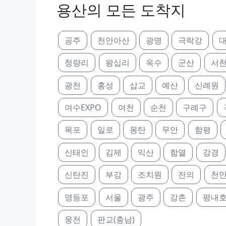
용산의 모든 도착지
공주
천안아산
광명
극락강
청량리
왕십리
옥수
군산
서
광천
홍성
삽교
예산
신례원
여수EXPO
여천
순천
구례구
목포
일로
몽탄
무안
함평
신태인
김제
익산
함열
강경
신탄진
부강
조치원
전의
천
영등포
서울
광주
강촌
평내
웅천
판교(충남)