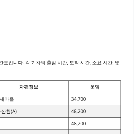
표입니다. 각 기차의 출발 시간, 도착 시간, 소요 시간, 및
차편정보
운임
X-새마을
34,700
-산천(A)
48,200
48,200