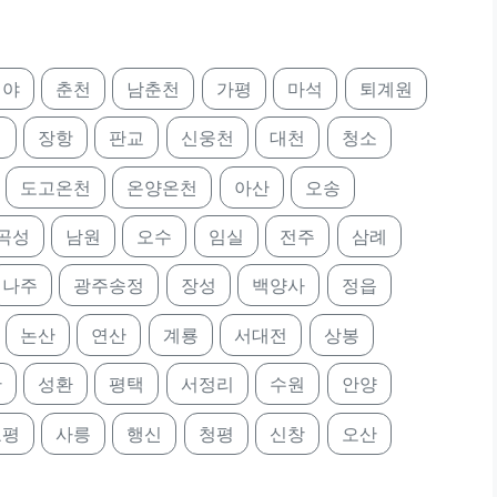
대야
춘천
남춘천
가평
마석
퇴계원
천
장항
판교
신웅천
대천
청소
도고온천
온양온천
아산
오송
곡성
남원
오수
임실
전주
삼례
나주
광주송정
장성
백양사
정읍
논산
연산
계룡
서대전
상봉
안
성환
평택
서정리
수원
안양
호평
사릉
행신
청평
신창
오산