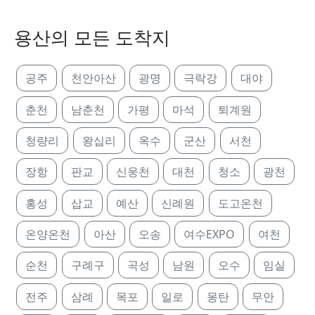
용산의 모든 도착지
공주
천안아산
광명
극락강
대야
춘천
남춘천
가평
마석
퇴계원
청량리
왕십리
옥수
군산
서천
장항
판교
신웅천
대천
청소
광천
홍성
삽교
예산
신례원
도고온천
온양온천
아산
오송
여수EXPO
여천
순천
구례구
곡성
남원
오수
임실
전주
삼례
목포
일로
몽탄
무안