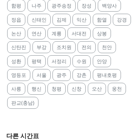
함평
나주
광주송정
장성
백양사
정읍
신태인
김제
익산
함열
강경
논산
연산
계룡
서대전
상봉
신탄진
부강
조치원
전의
천안
성환
평택
서정리
수원
안양
영등포
서울
광주
강촌
평내호평
사릉
행신
청평
신창
오산
웅천
판교(충남)
다른 시간표